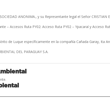
SOCIEDAD ANONIMA., y su Representante legal el Señor CRIST
rante – Accesos Ruta PY02: Acceso Ruta PY02 – Ypacaraí y Acceso Ru
)
strito de Luque específicamente en la compañía Cañada Garay, Ita Ang
IENTAL DEL PARAGUAY S.A.
Ambiental
nte.
iental