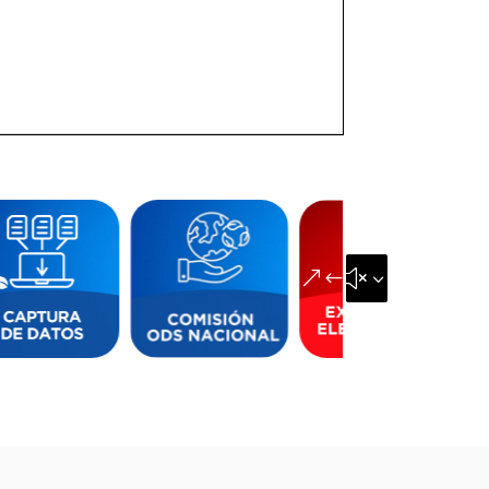
&#x35;