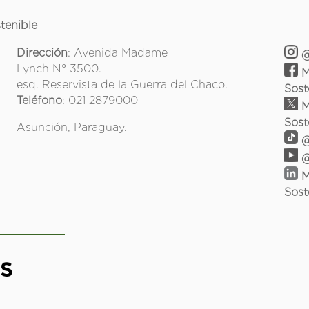
tenible
Dirección
: Avenida Madame
@
Lynch N° 3500.
M
esq. Reservista de la Guerra del Chaco.
Sost
Teléfono
: 021 2879000
M
Sost
Asunción, Paraguay.
@
@
M
Sost