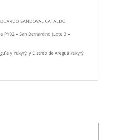
IAN EDUARDO SANDOVAL CATALDO.
ta PY02 – San Bernardino (Lote 3 –
u´a y Yukyrý; y Distrito de Areguá Yukyrý