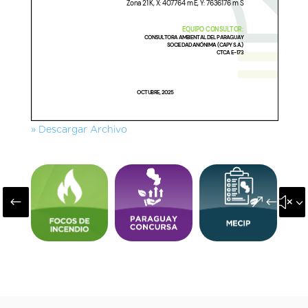
» Descargar Archivo
#
&#x3