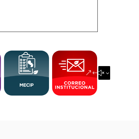
&#x35;