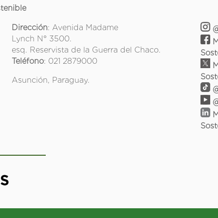
tenible
Dirección
: Avenida Madame
@
Lynch N° 3500.
M
esq. Reservista de la Guerra del Chaco.
Sost
Teléfono
: 021 2879000
M
Sost
Asunción, Paraguay.
@
@
M
Sost