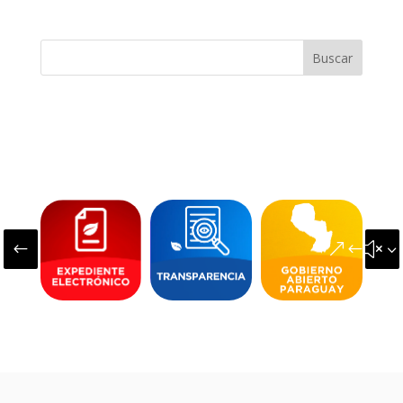
Buscar
#
&#x3