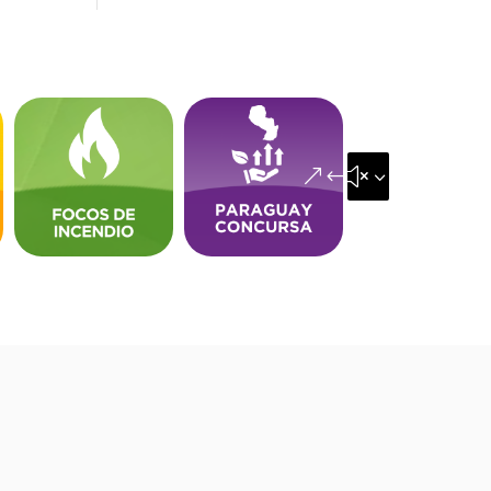
&#x35;