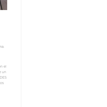
ma.
n el
e un
MADES
tos