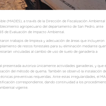
nible (MADES), a través de la Dirección de Fiscalización Ambiental
tablecimiento agropecuario del departamento de San Pedro, ante
/93 de Evaluación de Impacto Ambiental.
ataron trabajos de limpieza y adecuación de áreas que incluyeron
pilamiento de restos forestales para su eliminación mediante que
s estarían vinculadas al cambio de uso de suelo de ganadería a
tal presentada autoriza únicamente actividades ganaderas, y que e
lización del método de quema. También se observó la instalación d
técnicas preventivas requeridas. Ante estas irregularidades, el 
notificación correspondiente, dando continuidad a los procedimien
ambiental vigente.