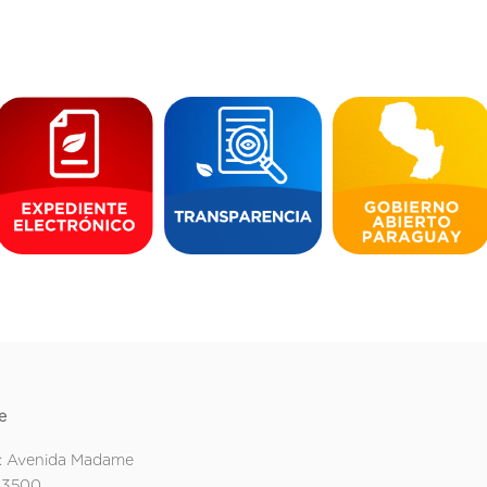
e
: Avenida Madame
 3500.