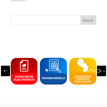
Buscar
#
&#x3