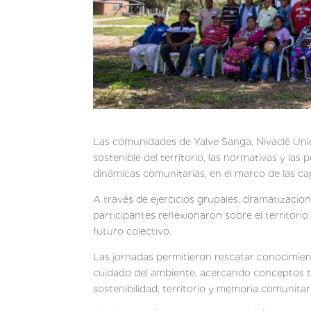
Las comunidades de Yalve Sanga, Nivaclé Uni
sostenible del territorio, las normativas y las
dinámicas comunitarias, en el marco de las cap
A través de ejercicios grupales, dramatizacion
participantes reflexionaron sobre el territori
futuro colectivo.
Las jornadas permitieron rescatar conocimient
cuidado del ambiente, acercando conceptos téc
sostenibilidad, territorio y memoria comunitar