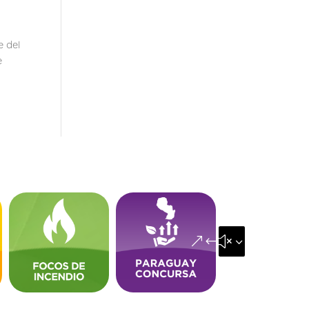
e del
e
&#x35;