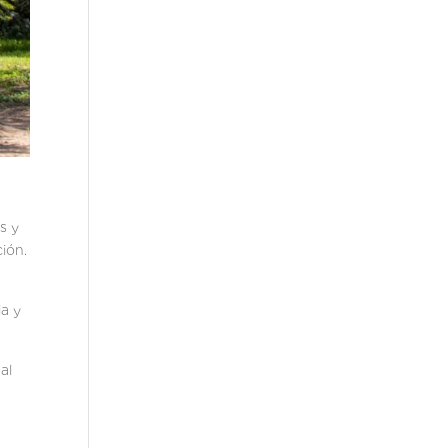
s y
ción.
ia y
al