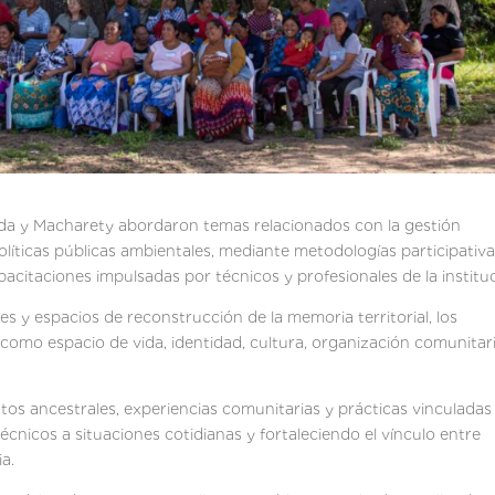
da y Macharety abordaron temas relacionados con la gestión
 políticas públicas ambientales, mediante metodologías participativa
acitaciones impulsadas por técnicos y profesionales de la institu
es y espacios de reconstrucción de la memoria territorial, los
o como espacio de vida, identidad, cultura, organización comunitar
os ancestrales, experiencias comunitarias y prácticas vinculadas 
nicos a situaciones cotidianas y fortaleciendo el vínculo entre
ia.