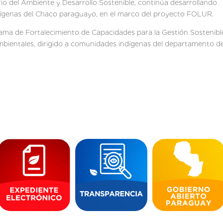
erio del Ambiente y Desarrollo Sostenible, continúa desarrollando
ígenas del Chaco paraguayo, en el marco del proyecto FOLUR.
ama de Fortalecimiento de Capacidades para la Gestión Sostenibl
mbientales, dirigido a comunidades indígenas del departamento d