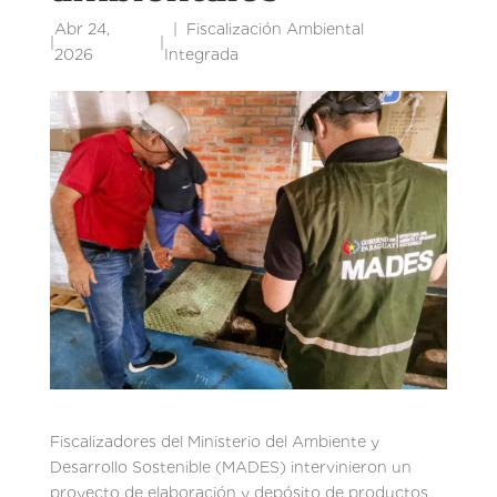
Abr 24,
Fiscalización Ambiental
|
|
2026
Integrada
Fiscalizadores del Ministerio del Ambiente y
Desarrollo Sostenible (MADES) intervinieron un
proyecto de elaboración y depósito de productos