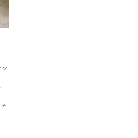
nico
la
que