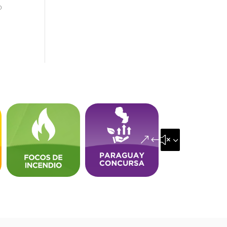
o
&#x35;