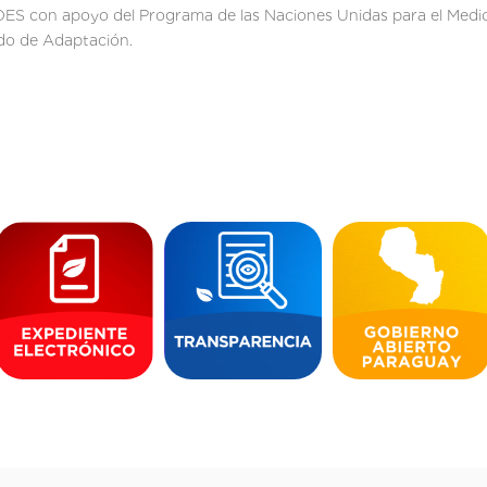
DES con apoyo del Programa de las Naciones Unidas para el Medi
do de Adaptación.