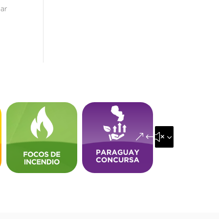
tar
&#x35;