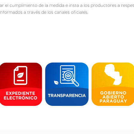
car el cumplimiento de la medida e insta a los productores a respe
nformados a través de los canales oficiales.