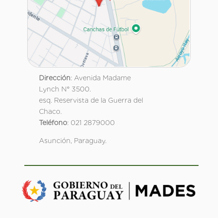
Dirección
: Avenida Madame
Lynch N° 3500.
esq. Reservista de la Guerra del
Chaco.
Teléfono
: 021 2879000
Asunción, Paraguay.