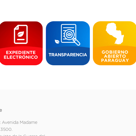
e
: Avenida Madame
 3500.