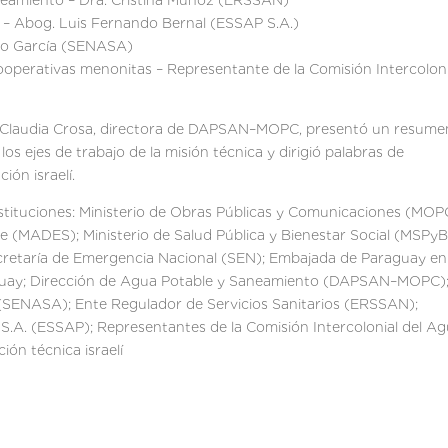
aneamiento – Dra. Cristina Muñoz (ERSSAN)
s – Abog. Luis Fernando Bernal (ESSAP S.A.)
ndo García (SENASA)
 cooperativas menonitas – Representante de la Comisión Intercoloni
Ing. Claudia Crosa, directora de DAPSAN–MOPC, presentó un resume
los ejes de trabajo de la misión técnica y dirigió palabras de
ión israelí.
nstituciones: Ministerio de Obras Públicas y Comunicaciones (MOP
le (MADES); Ministerio de Salud Pública y Bienestar Social (MSPyB
ecretaría de Emergencia Nacional (SEN); Embajada de Paraguay en
raguay; Dirección de Agua Potable y Saneamiento (DAPSAN–MOPC)
(SENASA); Ente Regulador de Servicios Sanitarios (ERSSAN);
 S.A. (ESSAP); Representantes de la Comisión Intercolonial del A
ón técnica israelí