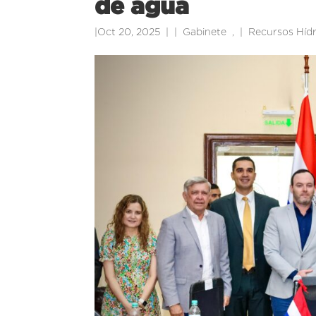
de agua
|
Oct 20, 2025
|
Gabinete
,
Recursos Hídr