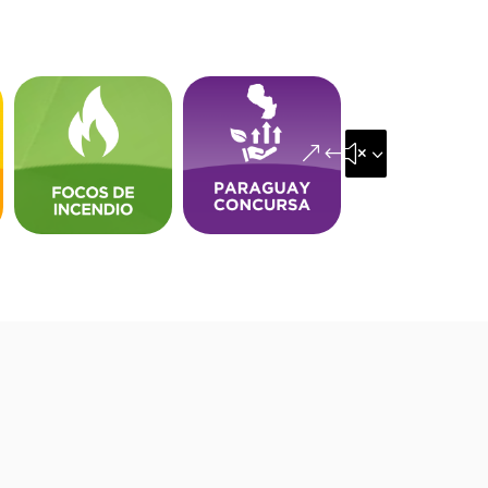
&#x35;