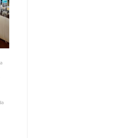
la
o
da