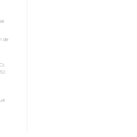
al
n de
C);
S);
;
gua