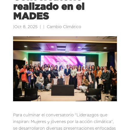
realizado en el
MADES
|
Oct 8, 2025
|
Cambio Climático
Para culminar el conversatorio “Liderazgos que
inspiran: Mujeres y jóvenes por la acción climática”,
se desarrollaron diversas presentaciones enfocadas