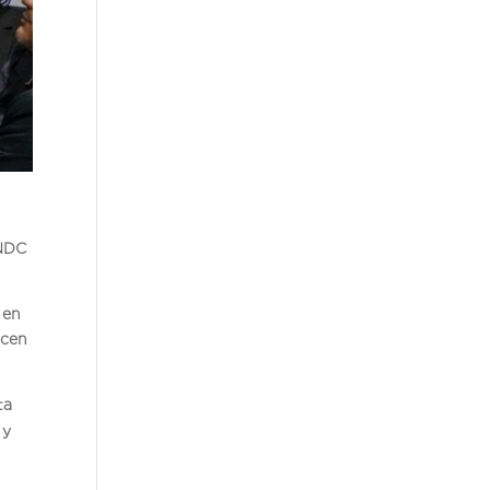
(NDC
 en
ecen
ta
 y