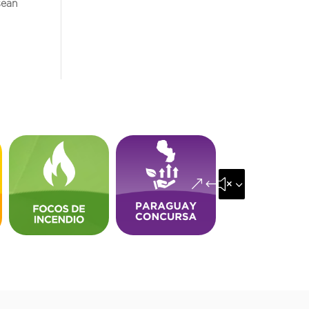
sean
&#x35;