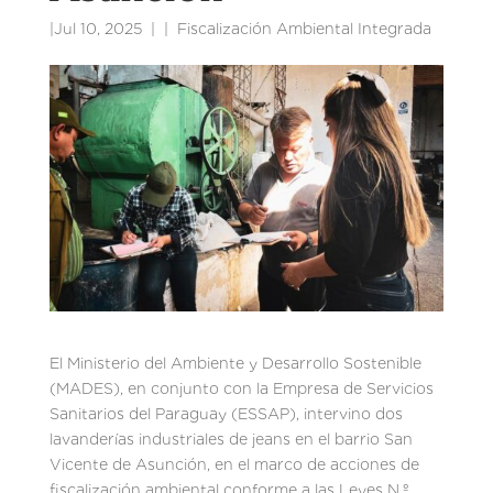
|
Jul 10, 2025
|
Fiscalización Ambiental Integrada
El Ministerio del Ambiente y Desarrollo Sostenible
(MADES), en conjunto con la Empresa de Servicios
Sanitarios del Paraguay (ESSAP), intervino dos
lavanderías industriales de jeans en el barrio San
Vicente de Asunción, en el marco de acciones de
fiscalización ambiental conforme a las Leyes N.º