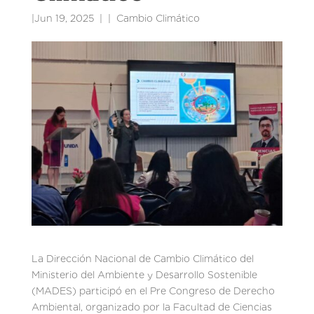
|
Jun 19, 2025
|
Cambio Climático
La Dirección Nacional de Cambio Climático del
Ministerio del Ambiente y Desarrollo Sostenible
(MADES) participó en el Pre Congreso de Derecho
Ambiental, organizado por la Facultad de Ciencias