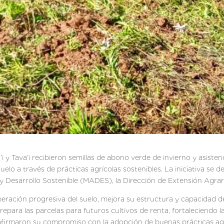
i y Tava’i recibieron semillas de abono verde de invierno y asiste
suelo a través de prácticas agrícolas sostenibles. La iniciativa se d
 Desarrollo Sostenible (MADES), la Dirección de Extensión Agrar
eración progresiva del suelo, mejora su estructura y capacidad de
ara las parcelas para futuros cultivos de renta, fortaleciendo la 
reafirmaron su compromiso con la adopción de buenas prácticas agr