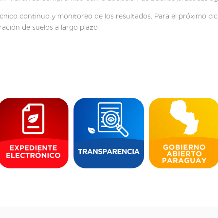
ico continuo y monitoreo de los resultados. Para el próximo cic
ración de suelos a largo plazo