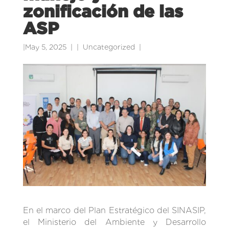
zonificación de las
ASP
|
May 5, 2025
|
Uncategorized
|
En el marco del Plan Estratégico del SINASIP,
el Ministerio del Ambiente y Desarrollo