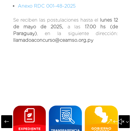
Anexo RDC 001-48-2025
Se reciben las postulaciones hasta el
lunes 12
de mayo de 2025,
a las
17.00 hs (de
Paraguay)
, en la siguiente dirección:
llamadoaconcurso@ceamso.org.py
#
&#x3