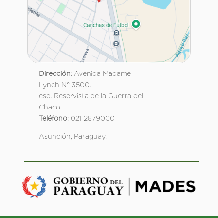
Dirección
: Avenida Madame
Lynch N° 3500.
esq. Reservista de la Guerra del
Chaco.
Teléfono
: 021 2879000
Asunción, Paraguay.