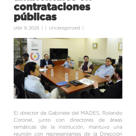
contrataciones
públicas
|
Abr 9, 2025
|
Uncategorized
|
El director de Gabinete del MADES, Rolando
Coronel, junto con directores de áreas
temáticas de la institución, mantuvo una
reunión con representantes de la Dirección