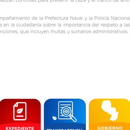
alizan controles para prevenir la caza y el tráfico de anim
mpañamiento de la Prefectura Naval y la Policía Naciona
 en la ciudadanía sobre la importancia del respeto a l
nciones, que incluyen multas y sumarios administrativos.