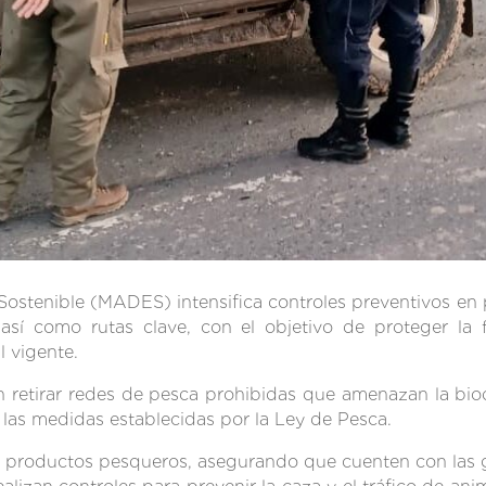
 Sostenible (MADES) intensifica controles preventivos en 
sí como rutas clave, con el objetivo de proteger la fa
l vigente.
en retirar redes de pesca prohibidas que amenazan la bio
las medidas establecidas por la Ley de Pesca.
e de productos pesqueros, asegurando que cuenten con las 