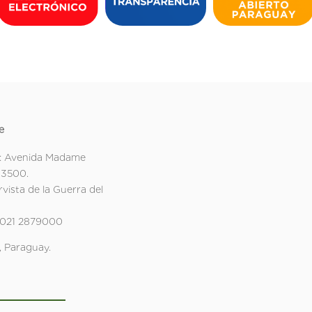
e
: Avenida Madame
 3500.
rvista de la Guerra del
 021 2879000
 Paraguay.