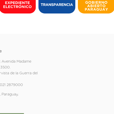
e
: Avenida Madame
 3500.
rvista de la Guerra del
 021 2879000
 Paraguay.