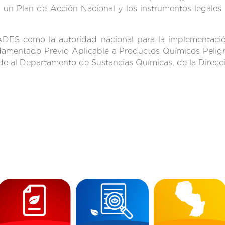
ra un Plan de Acción Nacional y los instrumentos legales
ADES como la autoridad nacional para la implementaci
mentado Previo Aplicable a Productos Químicos Peligr
e al Departamento de Sustancias Químicas, de la Direc