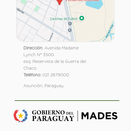
Dirección
: Avenida Madame
Lynch N° 3500.
esq. Reservista de la Guerra del
Chaco.
Teléfono
: 021 2879000
Asunción, Paraguay.