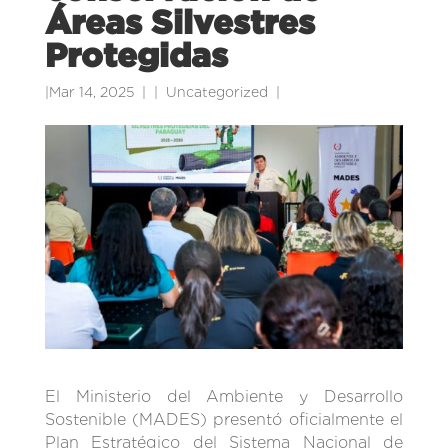
Áreas Silvestres
Protegidas
|
Mar 14, 2025
|
Uncategorized
|
El Ministerio del Ambiente y Desarrollo
Sostenible (MADES) presentó oficialmente el
Plan Estratégico del Sistema Nacional de