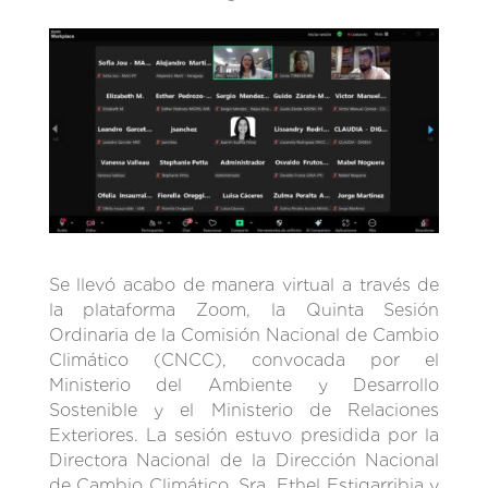
Se llevó acabo de manera virtual a través de
la plataforma Zoom, la Quinta Sesión
Ordinaria de la Comisión Nacional de Cambio
Climático (CNCC), convocada por el
Ministerio del Ambiente y Desarrollo
Sostenible y el Ministerio de Relaciones
Exteriores. La sesión estuvo presidida por la
Directora Nacional de la Dirección Nacional
de Cambio Climático, Sra. Ethel Estigarribia y