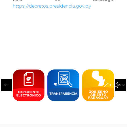
https://decretos.presidencia.gov.py
#
&#x3