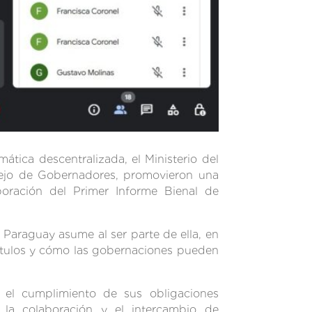
mática descentralizada, el Ministerio del
sejo de Gobernadores, promovieron una
boración del Primer Informe Bienal de
Paraguay asume al ser parte de ella, en
pítulos y cómo las gobernaciones pueden
n el cumplimiento de sus obligaciones
r la colaboración y el intercambio de