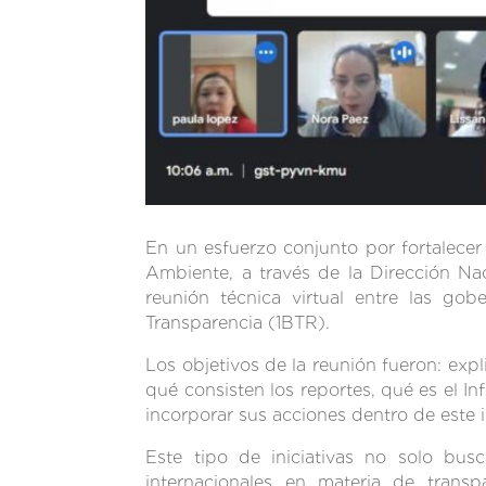
En un esfuerzo conjunto por fortalecer l
Ambiente, a través de la Dirección N
reunión técnica virtual entre las go
Transparencia (1BTR).
Los objetivos de la reunión fueron: ex
qué consisten los reportes, qué es el 
incorporar sus acciones dentro de este 
Este tipo de iniciativas no solo bus
internacionales en materia de transp