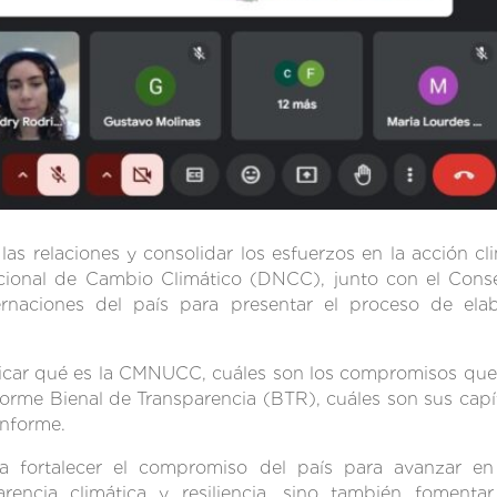
as relaciones y consolidar los esfuerzos en la acción cli
acional de Cambio Climático (DNCC), junto con el Con
bernaciones del país para presentar el proceso de ela
plicar qué es la CMNUCC, cuáles son los compromisos que 
Informe Bienal de Transparencia (BTR), cuáles son sus ca
informe.
ca fortalecer el compromiso del país para avanzar e
arencia climática y resiliencia, sino también fomenta