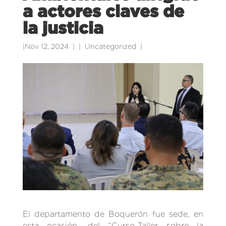
a actores claves de
la justicia
|
Nov 12, 2024
|
Uncategorized
|
El departamento de Boquerón fue sede, en
esta ocasión, del “Curso-Taller sobre la