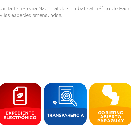
n la Estrategia Nacional de Combate al Tráfico de Fauna
 y las especies amenazadas.