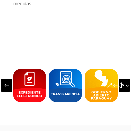
medidas
#
&#x3