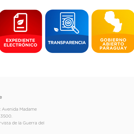
e
: Avenida Madame
 3500.
rvista de la Guerra del