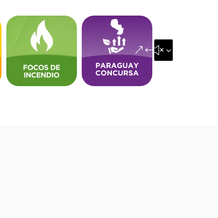
&#x35;