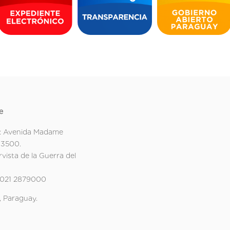
e
: Avenida Madame
 3500.
rvista de la Guerra del
 021 2879000
 Paraguay.