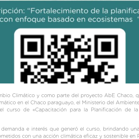
ambio Climático y como parte del proyecto AbE Chaco, qu
imático en el Chaco paraguayo, el Ministerio del Ambient
del curso de «Capacitación para la Planificación de
 demanda e interés que generó el curso, brindando una
etidos con una acción climática eficaz y sostenible en 