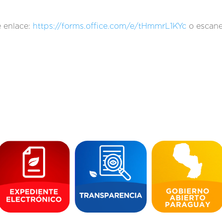
e enlace:
https://forms.office.com/e/tHmmrL1KYc
o escane