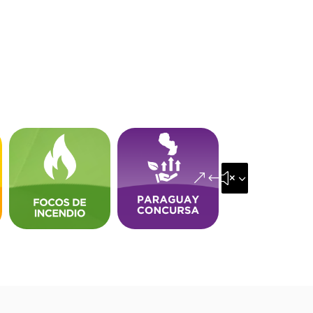
&#x35;