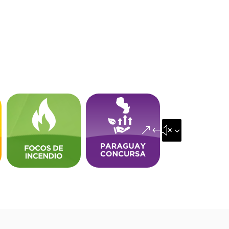
&#x35;