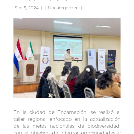
|
Sep 5, 2024
|
Uncategorized
|
En la ciudad de Encarnación, se realizó el
taller regional enfocado en la actualización
de las metas nacionales de biodiversidad,
con el objetivo de integrar oportunidades y