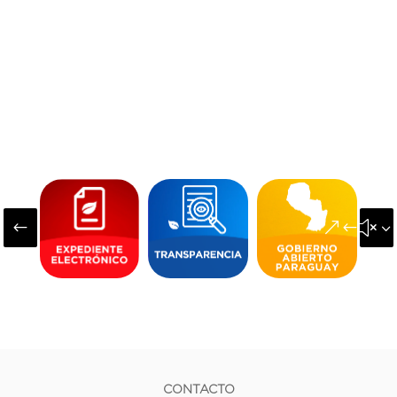
#
&#x3
CONTACTO