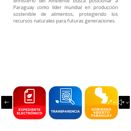
Ministerio del Ambiente
busca posicionar a
Paraguay como líder mundial en producción
sostenible de alimentos, protegiendo los
recursos naturales para futuras generaciones.
#
&#x3