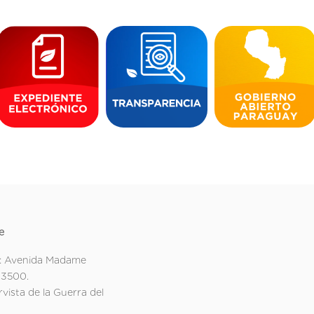
e
: Avenida Madame
 3500.
rvista de la Guerra del