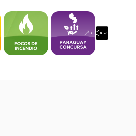
&#x35;