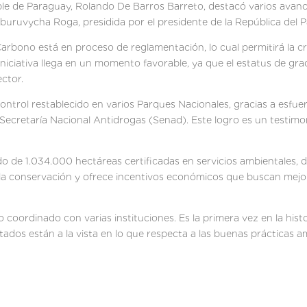
ible de Paraguay, Rolando De Barros Barreto, destacó varios avanc
buruvycha Roga, presidida por el presidente de la República del 
Carbono está en proceso de reglamentación, lo cual permitirá la c
a iniciativa llega en un momento favorable, ya que el estatus de 
ector.
ontrol restablecido en varios Parques Nacionales, gracias a esfuer
 Secretaría Nacional Antidrogas (Senad). Este logro es un testimon
do de 1.034.000 hectáreas certificadas en servicios ambientales, 
la conservación y ofrece incentivos económicos que buscan mejora
o coordinado con varias instituciones. Es la primera vez en la hist
ltados están a la vista en lo que respecta a las buenas prácticas a