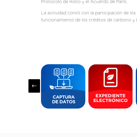
Protocolo de Kioto y el Acuerdo de París.
La actividad contó con la participación de lo
funcionamiento de los créditos de carbono y 
#