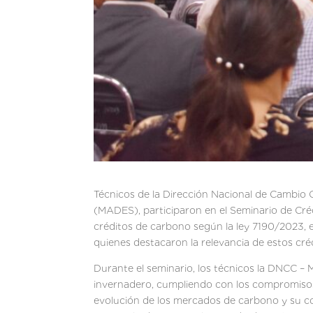
Técnicos de la Dirección Nacional de Cambio C
(MADES), participaron en el Seminario de Cré
créditos de carbono según la ley 7190/2023,
quienes destacaron la relevancia de estos créd
Durante el seminario, los técnicos la DNCC –
invernadero, cumpliendo con los compromisos 
evolución de los mercados de carbono y su co