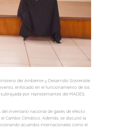
nisterio del Ambiente y Desarrollo Sostenible
evento, enfocado en el funcionamiento de los
ue subrayada por representantes del MADES,
del inventario nacional de gases de efecto
el Cambio Climático. Además, se discutió la
encionando acuerdos internacionales como el