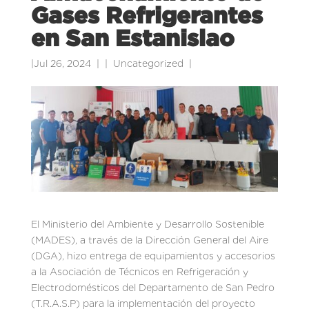
Gases Refrigerantes
en San Estanislao
|
Jul 26, 2024
|
Uncategorized
|
El Ministerio del Ambiente y Desarrollo Sostenible
(MADES), a través de la Dirección General del Aire
(DGA), hizo entrega de equipamientos y accesorios
a la Asociación de Técnicos en Refrigeración y
Electrodomésticos del Departamento de San Pedro
(T.R.A.S.P) para la implementación del proyecto