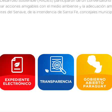
 Desarrollo Sostenible (MADES) participaron de un conversatorio 
lizar acciones amigables con el medio ambiente y la adecuación am
es del Senave, de la intendencia de Santa Fe, concejales municipa