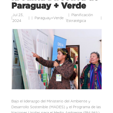
Paraguay + Verde
Jul 23,
Planificación
|
|
Paraguay+Verde
,
|
2024
Estratégica
Bajo el liderazgo del Ministerio del Ambiente y
Desarrollo Sostenible (MADES) y el Programa de las
Naciones Unidas para el Medio Ambiente (PNUMA),