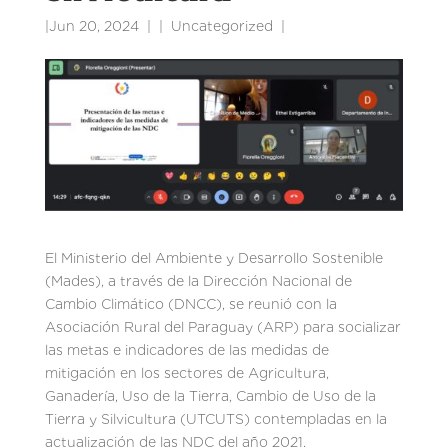
|
Jun 20, 2024
|
Uncategorized
|
El Ministerio del Ambiente y Desarrollo Sostenible
(Mades), a través de la Dirección Nacional de
Cambio Climático (DNCC), se reunió con la
Asociación Rural del Paraguay (ARP) para socializar
las metas e indicadores de las medidas de
mitigación en los sectores de Agricultura,
Ganadería, Uso de la Tierra, Cambio de Uso de la
Tierra y Silvicultura (UTCUTS) contempladas en la
actualización de las NDC del año 2021.