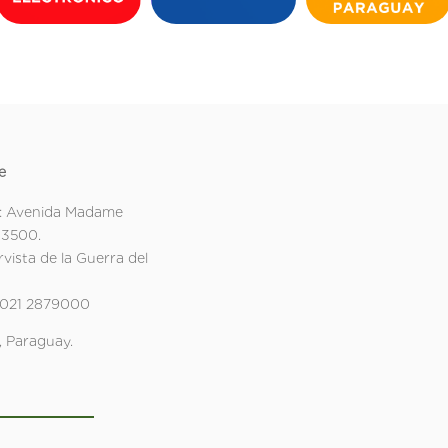
e
: Avenida Madame
 3500.
rvista de la Guerra del
 021 2879000
 Paraguay.