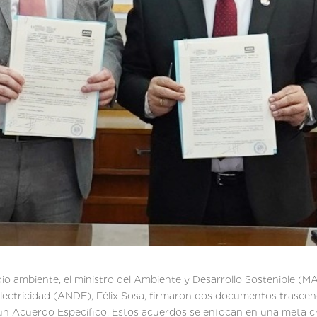
io ambiente, el ministro del Ambiente y Desarrollo Sostenible (M
Electricidad (ANDE), Félix Sosa, firmaron dos documentos trasce
, un Acuerdo Específico. Estos acuerdos se enfocan en una meta cr