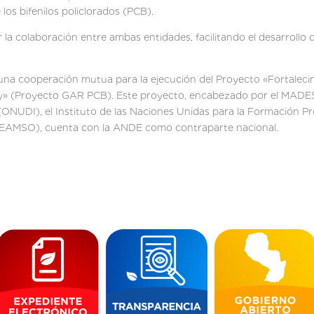
los bifenilos policlorados (PCB).
er la colaboración entre ambas entidades, facilitando el desarrol
 una cooperación mutua para la ejecución del Proyecto «Fortalec
ay» (Proyecto GAR PCB). Este proyecto, encabezado por el MADES 
(ONUDI), el Instituto de las Naciones Unidas para la Formación Pro
(CEAMSO), cuenta con la ANDE como contraparte nacional.