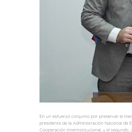
En un esfuerzo conjunto por preservar el med
presidente de la Administración Nacional de 
Cooperación Interinstitucional, y el segundo