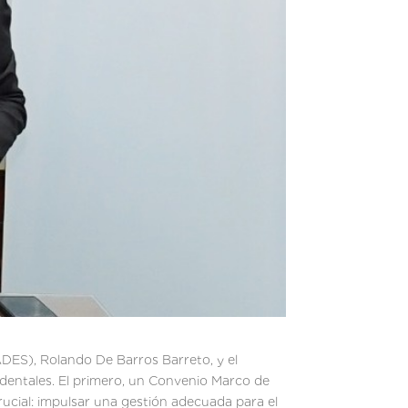
ADES), Rolando De Barros Barreto, y el
ndentales. El primero, un Convenio Marco de
ucial: impulsar una gestión adecuada para el