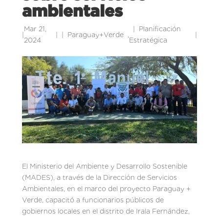
ambientales
Mar 21,
Planificación
|
|
Paraguay+Verde
,
|
2024
Estratégica
El Ministerio del Ambiente y Desarrollo Sostenible
(MADES), a través de la Dirección de Servicios
Ambientales, en el marco del proyecto Paraguay +
Verde, capacitó a funcionarios públicos de
gobiernos locales en el distrito de Irala Fernández,