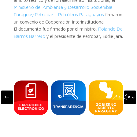
ámbito técnico y de fortalecimiento institucional, el
Ministerio del Ambiente y Desarrollo Sostenible
firmaron
Paraguay
Petropar – Petróleos Paraguayos
un convenio de Cooperación Interinstitucional
El documento fue firmado por el ministro,
Rolando De
y el presidente de Petropar, Eddie Jara.
Barros Barreto
#
&#x3