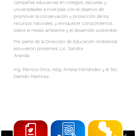
campañas educativas en colegios, escuelas y
universidades a nivel país con el objetivo de
promover la conservación y protección de los
recursos naturales, y enriquecer conocimientos
sobre el medio ambiente y el desarrollo sostenible.
Por parte de la Dirección de Educación Ambiental
estuvieron presentes, Lic. Sandra
Aranda,
Ing. Patricio Ortiz, Abg. Amelia Fernández y el Tec.
Damián Martínez.