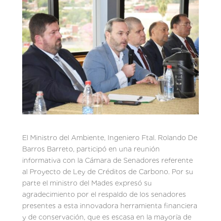
El Ministro del Ambiente, Ingeniero Ftal. Rolando De
Barros Barreto, participó en una reunión
informativa con la Cámara de Senadores referente
al Proyecto de Ley de Créditos de Carbono. Por su
parte el ministro del Mades expresó su
agradecimiento por el respaldo de los senadores
presentes a esta innovadora herramienta financiera
y de conservación, que es escasa en la mayoría de