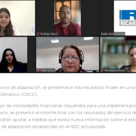
ivos de adaptación, se presentaron los resultados finales en una r
 Climático (CNCC).
r las necesidades financieras requeridas para una implementació
to, se presentó el informe final con los resultados del ejercicio 
podrán ajustar a medida que exista nueva información sobre el es
os de adaptación establecidas en la NDC actualizada.