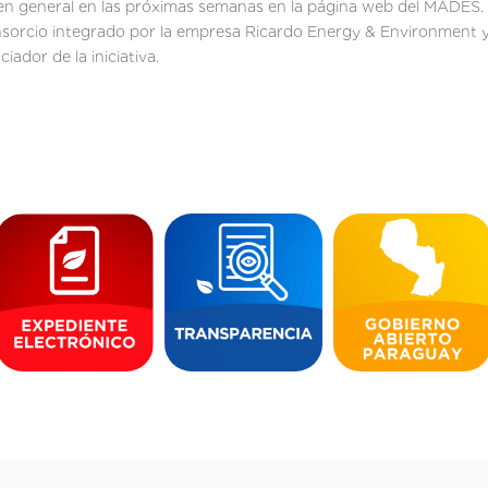
o en general en las próximas semanas en la página web del MADES.
nsorcio integrado por la empresa Ricardo Energy & Environment y 
ador de la iniciativa.