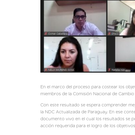
En el marco del proceso para costear los objet
miembros de la Comisión Nacional de Cambio
Con este resultado se espera comprender mejo
la NDC Actualizada de Paraguay. En ese contex
documento vivo en el cual los resultados se 
acción requerida para el logro de los objetiv