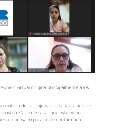
eunión virtual dirigida principalmente a los
n exitosa de los objetivos de adaptación de
de costeo. Cabe destacar que este es un
fuerzo necesario para implementar cada