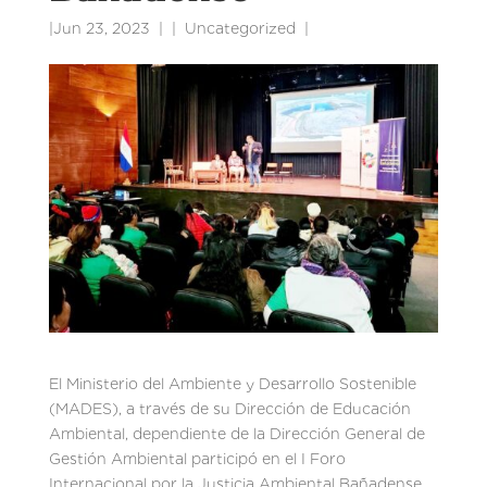
|
Jun 23, 2023
|
Uncategorized
|
El Ministerio del Ambiente y Desarrollo Sostenible
(MADES), a través de su Dirección de Educación
Ambiental, dependiente de la Dirección General de
Gestión Ambiental participó en el I Foro
Internacional por la Justicia Ambiental Bañadense